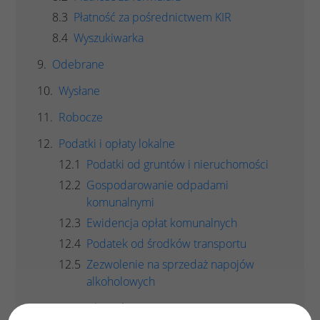
Płatność za pośrednictwem KIR
Wyszukiwarka
Odebrane
Wysłane
Robocze
Podatki i opłaty lokalne
Podatki od gruntów i nieruchomości
Gospodarowanie odpadami
komunalnymi
Ewidencja opłat komunalnych
Podatek od środków transportu
Zezwolenie na sprzedaż napojów
alkoholowych
Moje płatności