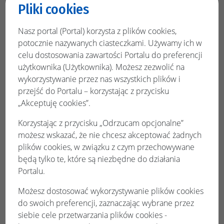
Zestawienie płatności
Pliki cookies
Dokonywanie płatności
Nasz portal (Portal) korzysta z plików cookies,
Płatność Blue Media
potocznie nazywanych ciasteczkami. Używamy ich w
Płatność KIR ( Paybynet)
celu dostosowania zawartości Portalu do preferencji
Dokonane wpłaty
użytkownika (Użytkownika). Możesz zezwolić na
wykorzystywanie przez nas wszystkich plików i
Tryb demo
przejść do Portalu – korzystając z przycisku
Powiadomienia
„Akceptuję cookies”.
Konsultacje społeczne
Korzystając z przycisku „Odrzucam opcjonalne”
Podgląd konsultacji
możesz wskazać, że nie chcesz akceptować żadnych
plików cookies, w związku z czym przechowywane
Udział w konsultacjach
będą tylko te, które są niezbędne do działania
Zgłaszanie konsultacji
Portalu.
Moje dane
Możesz dostosować wykorzystywanie plików cookies
do swoich preferencji, zaznaczając wybrane przez
siebie cele przetwarzania plików cookies -